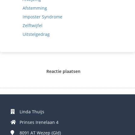
Afstemming
Imposter Syndrome
Zelftwijfel
Uitstelgedrag
Reactie plaatsen
Linda Thuijs
Prinses Irenelaan 4
8091 AT
Wezep (Gld)