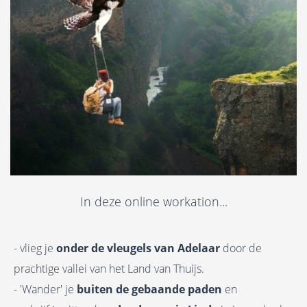
In deze online workation...
- vlieg je
onder de vleugels van Adelaar
door de
prachtige vallei van het Land van Thuijs.
- 'Wander' je
buiten de gebaande paden
en