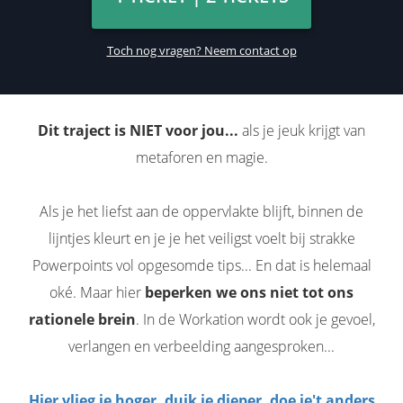
Toch nog vragen? Neem contact op
Dit traject is NIET voor jou...
als je jeuk krijgt van
metaforen en magie.
Als je het liefst aan de oppervlakte blijft, binnen de
lijntjes kleurt en je je het veiligst voelt bij strakke
Powerpoints vol opgesomde tips... En dat is helemaal
oké. Maar hier
beperken we ons niet tot ons
rationele brein
. In de Workation wordt ook je gevoel,
verlangen en verbeelding aangesproken...
Hier vlieg je hoger, duik je dieper, doe je't anders