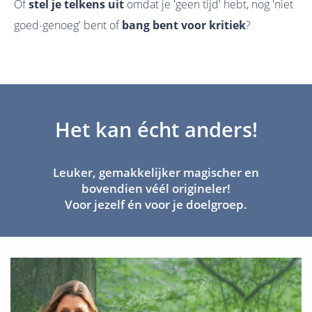
Of
stel je telkens uit
omdat je 'geen tijd' hebt, nog 'niet
goed-genoeg' bent of
bang bent voor kritiek
?
Het kan écht anders!
Leuker, gemakkelijker magischer en
bovendien véél origineler!
Voor jezelf én voor je doelgroep.