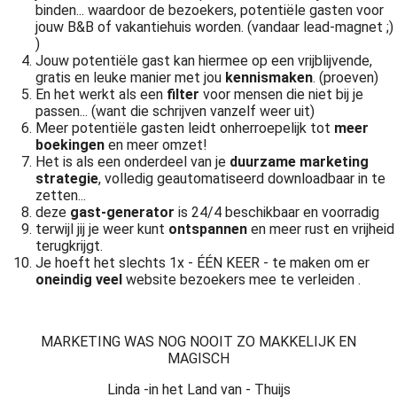
binden... waardoor de bezoekers, potentiële gasten voor
jouw B&B of vakantiehuis worden. (vandaar lead-magnet ;)
)
Jouw potentiële gast kan hiermee op een vrijblijvende,
gratis en leuke manier met jou
kennismaken
. (proeven)
En het werkt als een
filter
voor mensen die niet bij je
passen... (want die schrijven vanzelf weer uit)
Meer potentiële gasten leidt onherroepelijk tot
meer
boekingen
en meer omzet!
Het is als een onderdeel van je
duurzame marketing
strategie
, volledig geautomatiseerd downloadbaar in te
zetten...
deze
gast-generator
is 24/4 beschikbaar en voorradig
terwijl jij je weer kunt
ontspannen
en meer rust en vrijheid
terugkrijgt.
Je hoeft het slechts 1x - ÉÉN KEER - te maken om er
oneindig veel
website bezoekers mee te verleiden .
MARKETING WAS NOG NOOIT ZO MAKKELIJK EN
MAGISCH
Linda -in het Land van - Thuijs