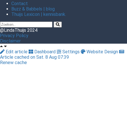
Contact
Buzz & Babbels | blog
Thuijs Lexicon | kennisbank.
@LindaThuijs 2024
Privacy Policy
Disclaimer
Edit article
Dashboard
Settings
Website Design
Article cached on Sat. 8 Aug 07:39
Renew cache