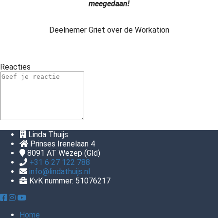
meegedaan!
Deelnemer Griet over de Workation
Reacties
Linda Thuijs
Prinses Irenelaan 4
8091 AT
Wezep (Gld)
+31 6 27 122 788
info@lindathuijs.nl
KvK nummer: 51076217
Home