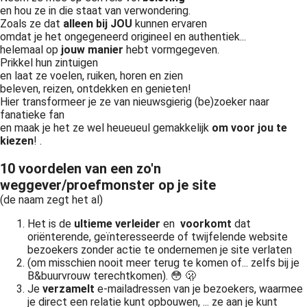
en hou ze in die staat van verwondering.
Zoals ze dat
alleen bij JOU
kunnen ervaren
omdat je het ongegeneerd origineel en authentiek...
helemaal op
jouw manier
hebt vormgegeven.
Prikkel hun zintuigen
en laat ze voelen, ruiken, horen en zien
beleven, reizen, ontdekken en genieten!
Hier transformeer je ze van nieuwsgierig (be)zoeker naar
fanatieke fan
en maak je het ze wel heueueul gemakkelijk
om voor jou te
kiezen
! .
10 voordelen van een zo'n
weggever/proefmonster op je site
(de naam zegt het al)
Het is de
ultieme verleider
en
voorkomt
dat
oriënterende, geïnteresseerde of twijfelende website
bezoekers zonder actie te ondernemen je site verlaten
(om misschien nooit meer terug te komen of... zelfs bij je
B&buurvrouw terechtkomen). 😳 🫢
Je
verzamelt
e-mailadressen van je bezoekers, waarmee
je direct een relatie kunt opbouwen, ... ze aan je kunt