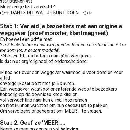
statistieken 😉)
Meer dan je had verwacht?
👉✨ DAN IS DIT WAT JE KUNT DOEN... 👈✨
Stap 1: Verleid je bezoekers met een originele
weggever (proefmonster, klantmagneet)
En hoewel een pdf'je met
'
de 5 leukste bezienswaardigheden binnen een straal van 5 km.
rondom jouw accommodatie
'.
zéker werkt... en beter is dan géén weggever...
is dat niet erg 'origineel of onderscheidend'.
Ik heb het over een weggever waarmee je voor eens en voor
altijd
onvergelijkbaar bent met je B&Buren.
Een weggever, waarvoor oriënterende website bezoekers
hebberig op de download knop klikken...
vol verwachting naar hun e-mail box rennen
en niet kunnen wachten om hun cadeau uit te pakken.
Om vervolgens onbeheerst om 'MEER'... te vragen.
Stap 2: Geef ze 'MEER'....
Neem ze mee op een reis vol
beleving