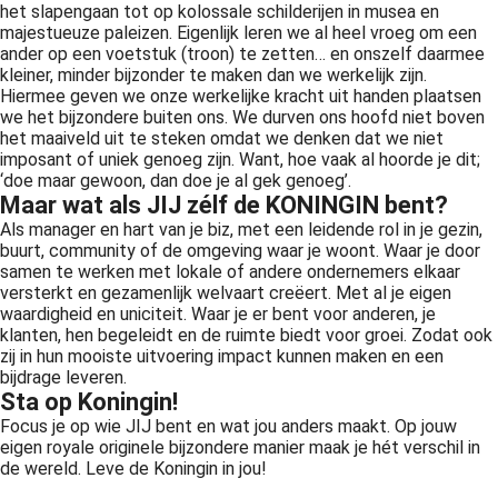
het slapengaan tot op kolossale schilderijen in musea en
majestueuze paleizen. Eigenlijk leren we al heel vroeg om een
ander op een voetstuk (troon) te zetten… en onszelf daarmee
kleiner, minder bijzonder te maken dan we werkelijk zijn.
Hiermee geven we onze werkelijke kracht uit handen plaatsen
we het bijzondere buiten ons. We durven ons hoofd niet boven
het maaiveld uit te steken omdat we denken dat we niet
imposant of uniek genoeg zijn. Want, hoe vaak al hoorde je dit;
‘doe maar gewoon, dan doe je al gek genoeg’.
Maar wat als JIJ zélf de KONINGIN bent?
Als manager en hart van je biz, met een leidende rol in je gezin,
buurt, community of de omgeving waar je woont. Waar je door
samen te werken met lokale of andere ondernemers elkaar
versterkt en gezamenlijk welvaart creëert. Met al je eigen
waardigheid en uniciteit. Waar je er bent voor anderen, je
klanten, hen begeleidt en de ruimte biedt voor groei. Zodat ook
zij in hun mooiste uitvoering impact kunnen maken en een
bijdrage leveren.
Sta op Koningin!
Focus je op wie JIJ bent en wat jou anders maakt. Op jouw
eigen royale originele bijzondere manier maak je hét verschil in
de wereld. Leve de Koningin in jou!