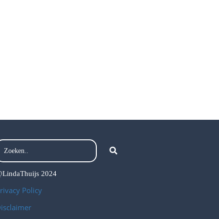
LindaThuijs 2024
rivacy Policy
isclaimer