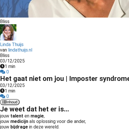
Bliss
Linda Thuijs
van
lindathuijs.nl
Bliss
03/12/2025
1 min
0
Het gaat niet om jou | Imposter syndrom
03/12/2025
1 min
0
Inhoud
Je weet dat het er is...
jouw
talent
en
magie
,
jouw
medicijn
als oplossing voor die ander,
jouw
bijdrage
in deze wereld.