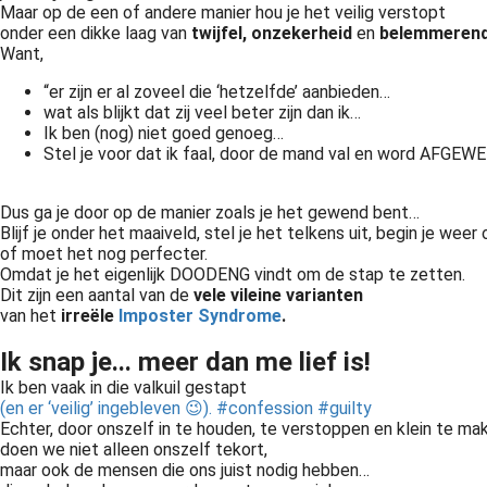
Maar op de een of andere manier hou je het veilig verstopt
onder een dikke laag van
twijfel, onzekerheid
en
belemmerend
Want,
“er zijn er al zoveel die ‘hetzelfde’ aanbieden…
wat als blijkt dat zij veel beter zijn dan ik…
Ik ben (nog) niet goed genoeg…
Stel je voor dat ik faal, door de mand val en word AFGEW
Dus ga je door op de manier zoals je het gewend bent…
Blijf je onder het maaiveld, stel je het telkens uit, begin je weer
of moet het nog perfecter.
Omdat je het eigenlijk DOODENG vindt om de stap te zetten.
Dit zijn een aantal van de
vele vileine varianten
van het
irreële
Imposter Syndrome
.
Ik snap je... meer dan me lief is!
Ik ben vaak in die valkuil gestapt
(en er ‘veilig’ ingebleven 😉). #confession #guilty
Korte definitie Imposter syndrome is het gevoel dat je niet echt competent bent, ondanks bewijs van het tegendeel. Alsof je elk moment “door de mand” kunt vallen. Imposter syndrome bij ondernemers kan..
Echter, door onszelf in te houden, te verstoppen en klein te ma
doen we niet alleen onszelf tekort,
maar ook de mensen die ons juist nodig hebben…