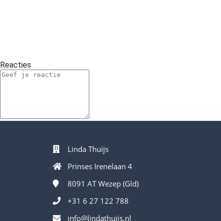
Reacties
Linda Thuijs
Prinses Irenelaan 4
8091 AT
Wezep (Gld)
+31 6 27 122 788
info@lindathuijs.nl