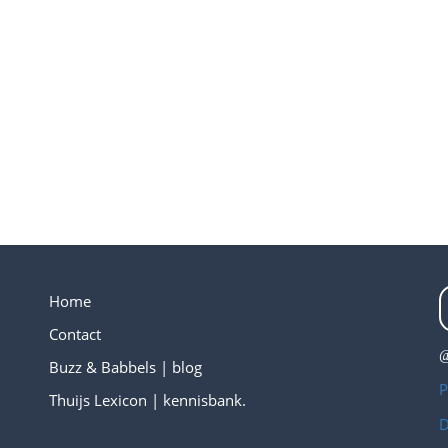
Home
Contact
@
Buzz & Babbels | blog
P
Thuijs Lexicon | kennisbank.
D