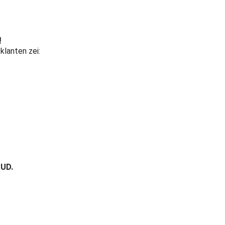
!
klanten zei:
.
OUD.