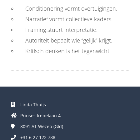
Conditionering vormt overtuigingen.
Narratief vormt collectieve kaders.
Framing stuurt interpretatie.
Autoriteit bepaalt wie “gelijk” krijgt.
Kritisch denken is het tegenwicht.
Linda Thuijs
Prinses Irenelaan 4
8091 AT
Wezep (Gld)
+31 6 27 122 788