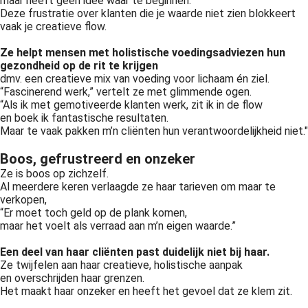
maar heeft geen idee waar te beginnen.
Deze frustratie over klanten die je waarde niet zien blokkeert
vaak je creatieve flow.
Ze helpt mensen met holistische voedingsadviezen hun
gezondheid op de rit te krijgen
dmv. een creatieve mix van voeding voor lichaam én ziel.
“Fascinerend werk,” vertelt ze met glimmende ogen.
“Als ik met gemotiveerde klanten werk, zit ik in de flow
en boek ik fantastische resultaten.
Maar te vaak pakken m’n cliënten hun verantwoordelijkheid niet."
Boos, gefrustreerd en onzeker
Ze is boos op zichzelf.
Al meerdere keren verlaagde ze haar tarieven om maar te
verkopen,
“Er moet toch geld op de plank komen,
maar het voelt als verraad aan m’n eigen waarde.”
Een deel van haar cliënten past duidelijk niet bij haar.
Ze twijfelen aan haar creatieve, holistische aanpak
en overschrijden haar grenzen.
Het maakt haar onzeker en heeft het gevoel dat ze klem zit.