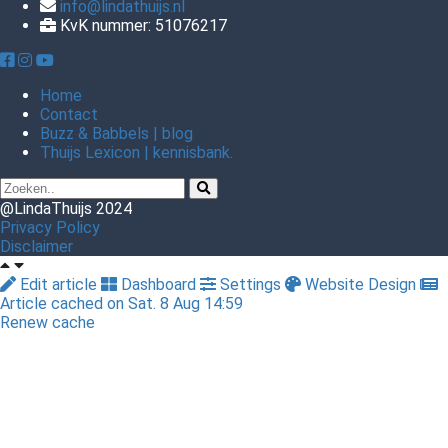
info@lindathuijs.nl
KvK nummer: 51076217
Home
Contact
Buzz & Babbels | blog
Thuijs Lexicon | kennisbank.
@LindaThuijs 2024
Privacy Policy
Disclaimer
Edit article
Dashboard
Settings
Website Design
Article cached on Sat. 8 Aug 14:59
Renew cache