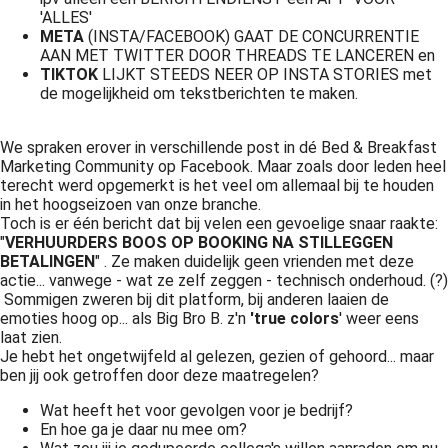
'ALLES'
META
(INSTA/FACEBOOK) GAAT DE CONCURRENTIE
AAN MET TWITTER DOOR THREADS TE LANCEREN en
TIKTOK
LIJKT STEEDS NEER OP INSTA STORIES met
de mogelijkheid om tekstberichten te maken.
We spraken erover in verschillende post in dé Bed & Breakfast
Marketing Community op Facebook. Maar zoals door leden heel
terecht werd opgemerkt is het veel om allemaal bij te houden
in het hoogseizoen van onze branche.
Toch is er één bericht dat bij velen een gevoelige snaar raakte:
"
VERHUURDERS BOOS OP BOOKING NA STILLEGGEN
BETALINGEN
" . Ze maken duidelijk geen vrienden met deze
actie... vanwege - wat ze zelf zeggen - technisch onderhoud. (?)
Sommigen zweren bij dit platform, bij anderen laaien de
emoties hoog op... als Big Bro B. z'n
'true colors
' weer eens
laat zien.
Je hebt het ongetwijfeld al gelezen, gezien of gehoord... maar
ben jij ook getroffen door deze maatregelen?
Wat heeft het voor gevolgen voor je bedrijf?
En hoe ga je daar nu mee om?