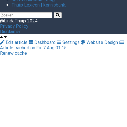
Thuijs Lexicon | kennisbank.
@LindaThuijs 2024
Privacy Policy
Disclaimer
Edit article
Dashboard
Settings
Website Design
Article cached on Fri. 7 Aug 01:15
Renew cache