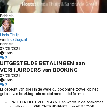
Babbels
Linda Thuijs
van
lindathuijs.nl
Babbels
07/28/2023
2 min
2
UITGESTELDE BETALINGEN aan
VERHUURDERS van BOOKING
07/28/2023
2 min
2
Er gebeurt van alles in de wereld... óók online, zowel op het
gebied van
boeking- als social media platforms
.
TWITTER
HEET VOORTAAN X en wordt in de toekomst
ipv alleen een BERICHTENDIENST een APP VOOR