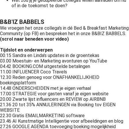
Wat zou jij je gedupeerde collega's willen aanraden om nu
of in de toekomst te doen?
B&B'IZ BABBELS
We vroegen het onze collega's in dé Bed & Breakfast Marketing
Community (op FB) en bespreken het in onze B&BIZ BABBELS.
(scrol naar beneden voor video)
Tijdslot en onderwerpen
00.15 Sandra en Linda's updates in de groentekas
03.00 Moestuin- en Marketing avonturen op YouTube
04.42 BOOKING.COM uitgestelde betalingen
11.00 INFLUENCER Coco Travels
12.30 Reden genoeg voor ONAFHANKELIJKHEID
boekingsplatform
14.48 ONDERSCHEIDEN met je eigen verhaal
17.00 STRATEGIE voor gasten vanaf je eigen website
20.00 Zwarte lijst influencers en REVIEW op AIRBNB
21.36 20 tot 35% ANNULERINGEN via Booking tov EIGEN
WEBSITE
22.30 Gratis EMAILMARKETING software
23.46 AI Kunstmatige Intelligentie voor afbeeldingen en blog
27.26 GOOGLE AGENDA toevoeging boeking mogelijkheid