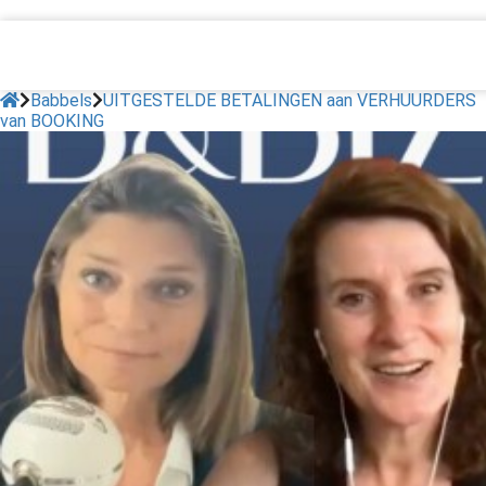
Babbels
UITGESTELDE BETALINGEN aan VERHUURDERS
van BOOKING