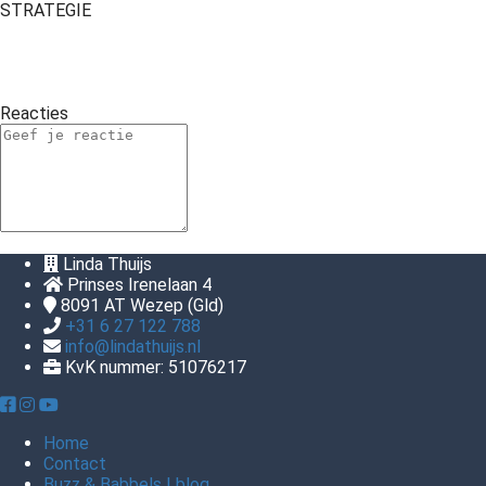
STRATEGIE
Reacties
Linda Thuijs
Prinses Irenelaan 4
8091 AT
Wezep (Gld)
+31 6 27 122 788
info@lindathuijs.nl
KvK nummer: 51076217
Home
Contact
Buzz & Babbels | blog