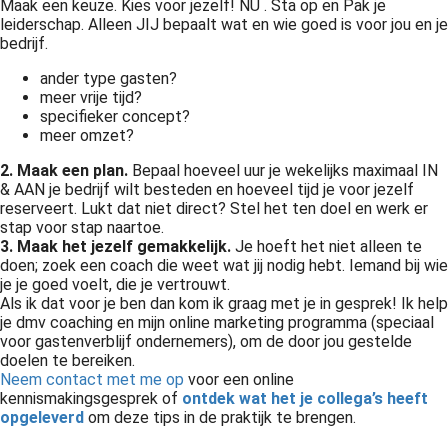
Maak een keuze. Kies voor jezelf! NU . Sta op en Pak je
leiderschap. Alleen JIJ bepaalt wat en wie goed is voor jou en je
bedrijf.
ander type gasten?
meer vrije tijd?
specifieker concept?
meer omzet?
2. Maak een plan.
Bepaal hoeveel uur je wekelijks maximaal IN
& AAN je bedrijf wilt besteden en hoeveel tijd je voor jezelf
reserveert. Lukt dat niet direct? Stel het ten doel en werk er
stap voor stap naartoe.
3. Maak het jezelf gemakkelijk.
Je hoeft het niet alleen te
doen; zoek een coach die weet wat jij nodig hebt. Iemand bij wie
je je goed voelt, die je vertrouwt.
Als ik dat voor je ben dan kom ik graag met je in gesprek! Ik help
je dmv coaching en mijn online marketing programma (speciaal
voor gastenverblijf ondernemers), om de door jou gestelde
doelen te bereiken.
Neem contact met me op
voor een online
kennismakingsgesprek of
ontdek wat het je collega’s heeft
opgeleverd
om deze tips in de praktijk te brengen.