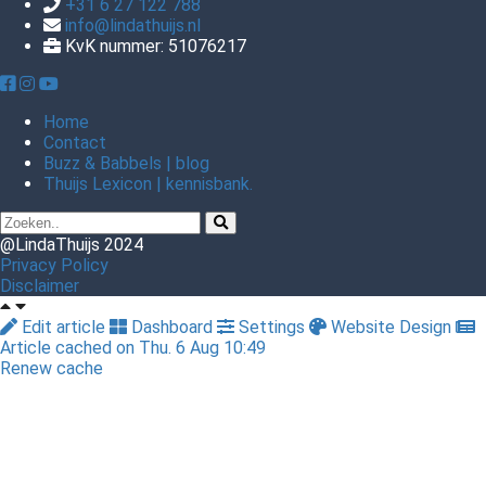
+31 6 27 122 788
info@lindathuijs.nl
KvK nummer: 51076217
Home
Contact
Buzz & Babbels | blog
Thuijs Lexicon | kennisbank.
@LindaThuijs 2024
Privacy Policy
Disclaimer
Edit article
Dashboard
Settings
Website Design
Article cached on Thu. 6 Aug 10:49
Renew cache