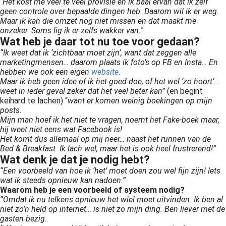
“
Het kost me veel te veel provisie en ik baal ervan dat ik zelf
geen controle over bepaalde dingen heb. Daarom wil ik er weg.
Maar ik kan die omzet nog niet missen en dat maakt me
onzeker. Soms lig ik er zelfs wakker van.
”
Wat heb je daar tot nu toe voor gedaan?
“Ik weet dat ik ‘zichtbaar moet zijn’, want dat zeggen alle
marketingmensen… daarom plaats ik foto’s op FB en Insta… En
hebben we ook een eigen
website
.
Maar ik heb geen idee of ik het goed doe, of het wel ‘zo hoort’…
weet in ieder geval zeker dat het veel beter kan”
(en begint
keihard te lachen) “
want er komen weinig boekingen op mijn
posts.
Mijn man hoef ik het niet te vragen, noemt het Fake-boek maar,
hij weet niet eens wat Facebook is!
Het komt dus allemaal op mij neer… naast het runnen van de
Bed & Breakfast. Ik lach wel, maar het is ook heel frustrerend!”
Wat denk je dat je nodig hebt?
“Een voorbeeld van hoe ik ‘het’ moet doen zou wel fijn zijn! Iets
wat ik steeds opnieuw kan nadoen.”
Waarom heb je een voorbeeld of systeem nodig?
“Omdat ik nu telkens opnieuw het wiel moet uitvinden. Ik ben al
niet zo’n held op internet… is niet zo mijn ding. Ben liever met de
gasten bezig.