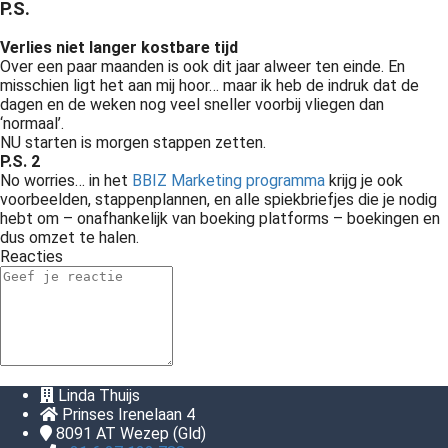
P.S.
Verlies niet langer kostbare tijd
Over een paar maanden is ook dit jaar alweer ten einde. En
misschien ligt het aan mij hoor… maar ik heb de indruk dat de
dagen en de weken nog veel sneller voorbij vliegen dan
‘normaal’.
NU starten is morgen stappen zetten.
P.S. 2
No worries… in het
BBIZ Marketing programma
krijg je ook
voorbeelden, stappenplannen, en alle spiekbriefjes die je nodig
hebt om – onafhankelijk van boeking platforms – boekingen en
dus omzet te halen.
Reacties
Linda Thuijs
Prinses Irenelaan 4
8091 AT
Wezep (Gld)