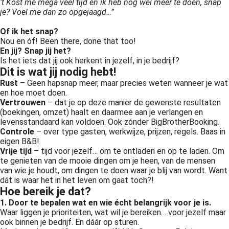
‘t Kost me mega veel tijd en ik heb nog wel meer te doen, snap
je? Voel me dan zo opgejaagd…”
Of ik het snap?
Nou en óf! Been there, done that too!
En jij? Snap jij het?
Is het iets dat jij ook herkent in jezelf, in je bedrijf?
Dit is wat jij nodig hebt!
Rust
– Geen hapsnap meer, maar precies weten wanneer je wat
en hoe moet doen.
Vertrouwen
– dat je op deze manier de gewenste resultaten
(boekingen, omzet) haalt en daarmee aan je verlangen en
levensstandaard kan voldoen. Ook zónder BigBrotherBooking.
Controle
– over type gasten, werkwijze, prijzen, regels. Baas in
eigen B&B!
Vrije tijd
– tijd voor jezelf… om te ontladen en op te laden. Om
te genieten van de mooie dingen om je heen, van de mensen
van wie je houdt, om dingen te doen waar je blij van wordt. Want
dát is waar het in het leven om gaat toch?!
Hoe bereik je dat?
1. Door te bepalen wat en wie écht belangrijk voor je is.
Waar liggen je prioriteiten, wat wil je bereiken… voor jezelf maar
ook binnen je bedrijf. En dáár op sturen.